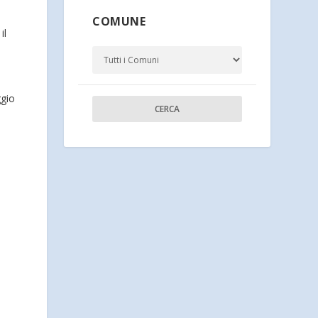
COMUNE
il
ggio