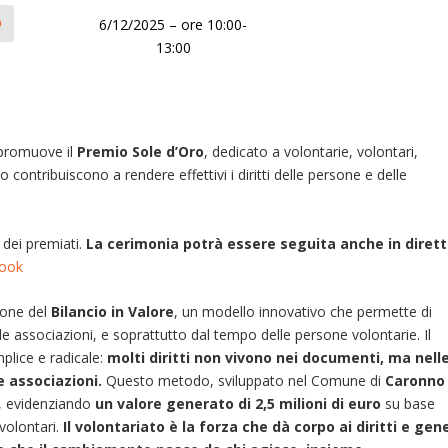
6/12/2025 – ore 10:00-
O
13:00
 promuove il
Premio Sole d’Oro
, dedicato a volontarie, volontari,
 contribuiscono a rendere effettivi i diritti delle persone e delle
dei premiati.
La cerimonia potrà essere seguita anche in diret
book
ione del
Bilancio in Valore
, un modello innovativo che permette di
e associazioni, e soprattutto dal tempo delle persone volontarie. Il
lice e radicale:
molti diritti non vivono nei documenti, ma nell
e associazioni.
Questo metodo, sviluppato nel Comune di
Caronno
, evidenziando
un valore generato di 2,5 milioni di euro
su base
volontari.
Il volontariato è la forza che dà corpo ai diritti e gen