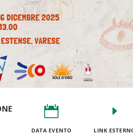
ONE

E
DATA EVENTO
LINK ESTERN